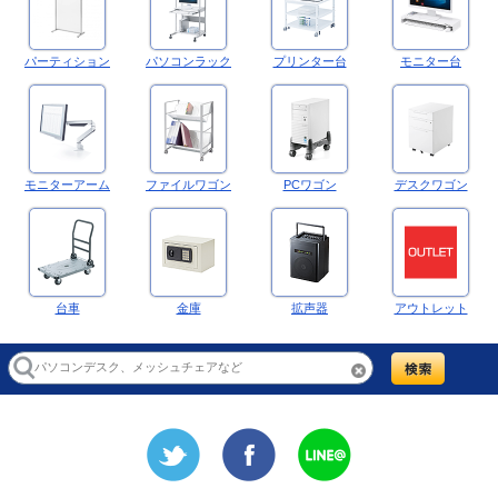
パーティション
パソコンラック
プリンター台
モニター台
モニターアーム
ファイルワゴン
PCワゴン
デスクワゴン
台車
金庫
拡声器
アウトレット