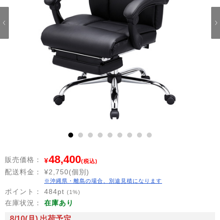
1
2
3
4
5
6
7
8
9
48,400
販売価格：
¥
(税込)
配送料金：
¥2,750(個別)
※沖縄県・離島の場合、別途見積になります
ポイント：
484
pt
(1%)
在庫状況：
在庫あり
8/10(月) 出荷予定