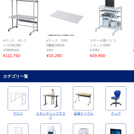
eラック Nシリ
eラック D45
スチール製パソコ
ーズ(W1200
0棚板(W600
ンラック(W67
×D800mm)
mm)
0×D64...
¥111,760
¥16,280
¥49,800
カテゴリ一覧
デスク
スタンディングデス
会議テーブル
チェア
ク