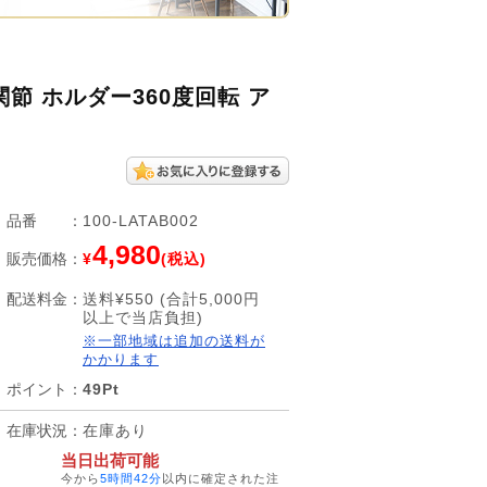
節 ホルダー360度回転 ア
品番
：
100-LATAB002
4,980
販売価格
：
¥
(税込)
配送料金
：
送料¥550 (合計5,000円
以上で当店負担)
※一部地域は追加の送料が
かかります
ポイント
：
49Pt
在庫状況
：
在庫あり
当日出荷可能
今から
5時間42分
以内に確定された注