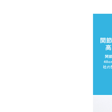
関
40
社の