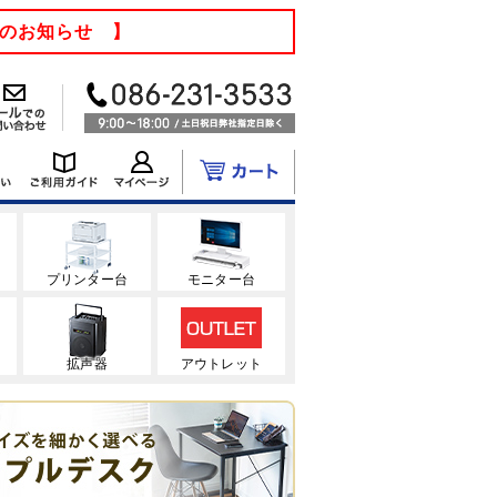
てのお知らせ 】
ク
プリンター台
モニター台
拡声器
アウトレット