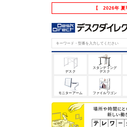
【 2026年
スタンディング
デスク
デスク
モニターアーム
ファイルワゴン