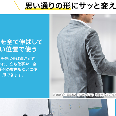
節を伸ばせば高さが約
cmに。立ち仕事や、会
受付の案内板などに使
用できます。