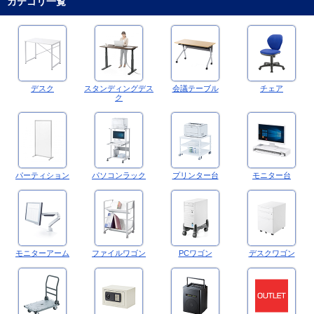
カテゴリ一覧
デスク
スタンディングデス
会議テーブル
チェア
ク
パーティション
パソコンラック
プリンター台
モニター台
モニターアーム
ファイルワゴン
PCワゴン
デスクワゴン