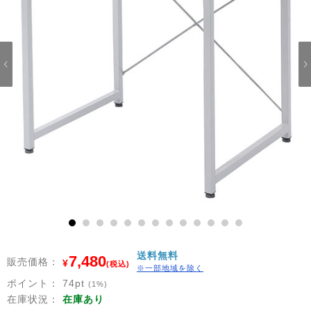
1
2
3
4
5
6
7
8
9
10
11
12
13
送料無料
7,480
販売価格：
¥
(税込)
※一部地域を除く
ポイント：
74
pt
(1%)
在庫状況：
在庫あり