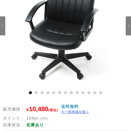
1
2
3
4
5
6
7
8
9
10
11
12
13
送料無料
10,480
販売価格：
¥
(税込)
※一部地域を除く
ポイント：
104
pt
(1%)
在庫状況：
在庫あり