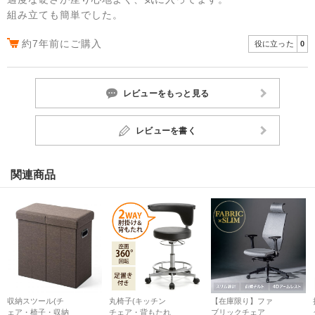
組み立ても簡単でした。
約7年前にご購入
役に立った
0
レビューをもっと見る
レビューを書く
関連商品
収納スツール(チ
丸椅子(キッチン
【在庫限り】ファ
ェア・椅子・収納
チェア・背もたれ
ブリックチェア