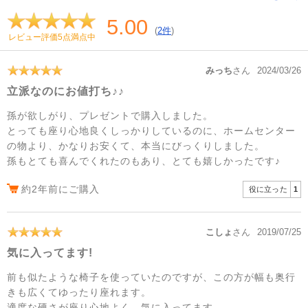
5.00
(
2件
)
レビュー評価5点満点中
みっち
さん
2024/03/26
立派なのにお値打ち♪♪
孫が欲しがり、プレゼントで購入しました。
とっても座り心地良くしっかりしているのに、ホームセンター
の物より、かなりお安くて、本当にびっくりしました。
孫もとても喜んでくれたのもあり、とても嬉しかったです♪
約2年前にご購入
役に立った
1
こしょ
さん
2019/07/25
気に入ってます!
前も似たような椅子を使っていたのですが、この方が幅も奥行
きも広くてゆったり座れます。
適度な硬さが座り心地よく、気に入ってます。