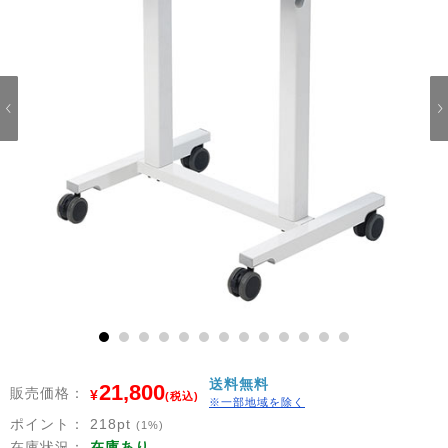
1
2
3
4
5
6
7
8
9
10
11
12
13
送料無料
21,800
販売価格：
¥
(税込)
※一部地域を除く
ポイント：
218
pt
(1%)
在庫状況：
在庫あり