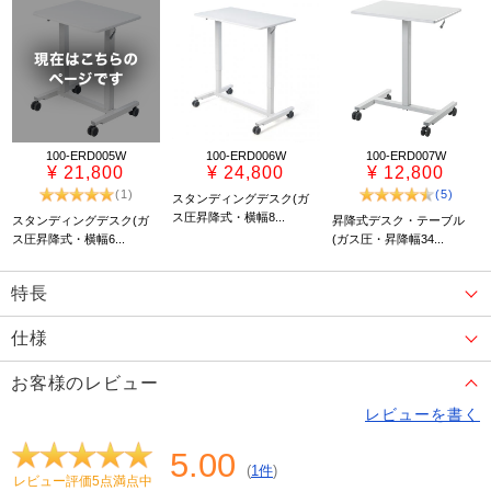
100-ERD005W
100-ERD006W
100-ERD007W
¥ 21,800
¥ 24,800
¥ 12,800
(1)
(5)
スタンディングデスク(ガ
ス圧昇降式・横幅8...
スタンディングデスク(ガ
昇降式デスク・テーブル
ス圧昇降式・横幅6...
(ガス圧・昇降幅34...
特長
仕様
お客様のレビュー
レビューを書く
5.00
(
1件
)
レビュー評価5点満点中