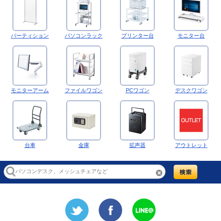
パーティション
パソコンラック
プリンター台
モニター台
モニターアーム
ファイルワゴン
PCワゴン
デスクワゴン
台車
金庫
拡声器
アウトレット