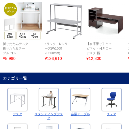
折りたたみデスク
eラック Nシリ
【在庫限り】キャ
折りたたみテー
ーズ(W1600
ビネット付きロー
ブル コン...
×D800mm)
デスク 幅...
¥5,980
¥126,610
¥12,800
カテゴリ一覧
デスク
スタンディングデス
会議テーブル
チェア
ク