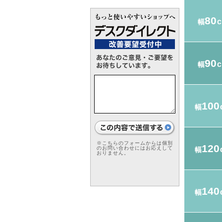
80
幅
90
幅
100
幅
※こちらのフォームからは個別
120
のお問い合わせにはお応えして
幅
おりません。
140
幅