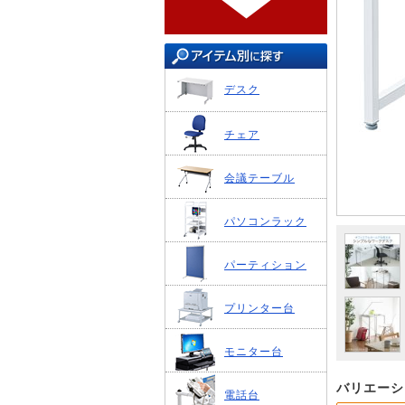
デスク
チェア
会議テーブル
パソコンラック
パーティション
プリンター台
モニター台
バリエーシ
電話台