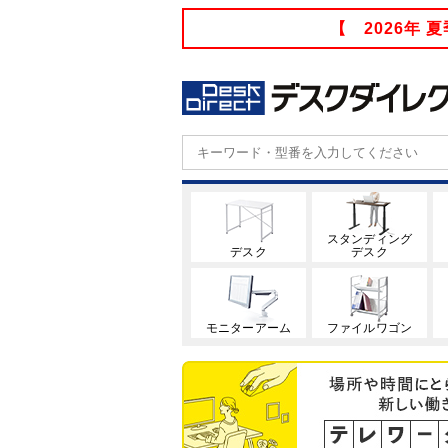
【 2026年
スタンディング
デスク
デスク
モニターアーム
ファイルワゴン