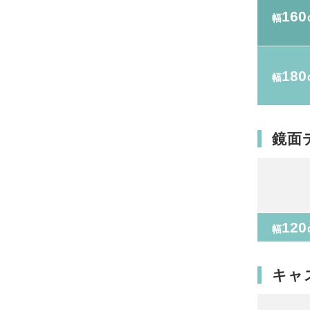
160
幅
180
幅
鏡面
120
幅
キャ