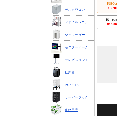
幅80c
¥8,28
デスクワゴン
幅140
ファイルワゴン
¥13,8
シュレッダー
モニターアーム
テレビスタンド
拡声器
PCワゴン
サーバーラック
事務用品