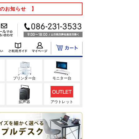
てのお知らせ 】
ク
プリンター台
モニター台
拡声器
アウトレット