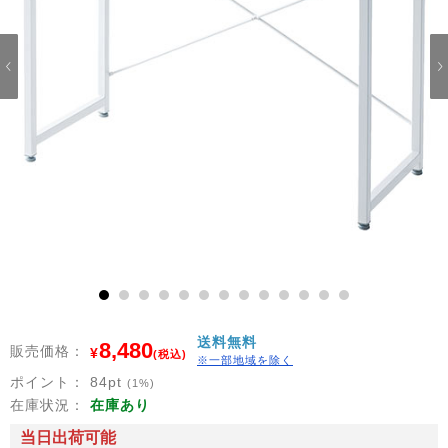
1
2
3
4
5
6
7
8
9
10
11
12
13
送料無料
8,480
販売価格：
¥
(税込)
※一部地域を除く
ポイント：
84
pt
(1%)
在庫状況：
在庫あり
当日出荷可能