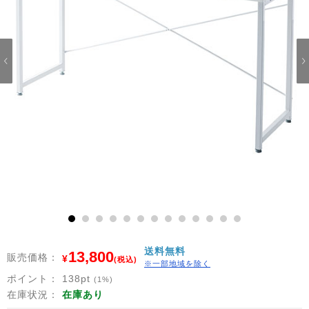
1
2
3
4
5
6
7
8
9
10
11
12
13
送料無料
13,800
販売価格：
¥
(税込)
※一部地域を除く
ポイント：
138
pt
(1%)
在庫状況：
在庫あり