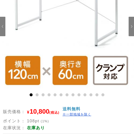
1
2
3
4
5
6
7
8
9
10
11
12
13
送料無料
10,800
販売価格：
¥
(税込)
※一部地域を除く
ポイント：
108
pt
(1%)
在庫状況：
在庫あり