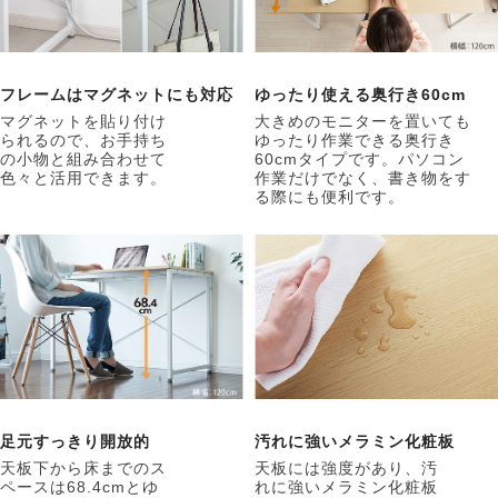
フレームはマグネットにも対応
ゆったり使える奥行き60cm
マグネットを貼り付け
大きめのモニターを置いても
られるので、お手持ち
ゆったり作業できる奥行き
の小物と組み合わせて
60cmタイプです。パソコン
色々と活用できます。
作業だけでなく、書き物をす
る際にも便利です。
足元すっきり開放的
汚れに強いメラミン化粧板
天板下から床までのス
天板には強度があり、汚
ペースは68.4cmとゆ
れに強いメラミン化粧板