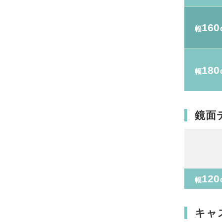
160
幅
180
幅
鏡面
120
幅
キャ