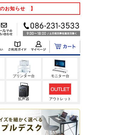
てのお知らせ 】
ク
プリンター台
モニター台
拡声器
アウトレット