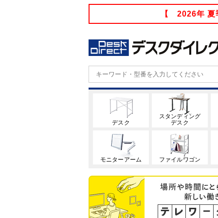
【 2026年
スタンディング
デスク
デスク
モニターアーム
ファイルワゴン