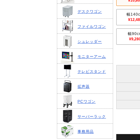
¥10,8
デスクワゴン
幅140
¥12,4
ファイルワゴン
幅90c
¥9,28
シュレッダー
モニターアーム
テレビスタンド
拡声器
PCワゴン
サーバーラック
事務用品