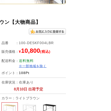
ブラウン【大物商品】
品番
：
100-DESKF004LBR
10,800
販売価格
：
¥
(税込)
配送料金
：
送料無料
※一部地域を除く
ポイント
：
108Pt
在庫状況
：
在庫あり
8月10日 出荷予定
カラー：ライトブラウン