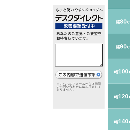
80
幅
90
幅
100
幅
※こちらのフォームからは個別
のお問い合わせにはお応えして
おりません。
120
幅
140
幅