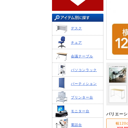
デスク
チェア
会議テーブル
パソコンラック
パーティション
プリンター台
モニター台
バリエーシ
幅120
電話台