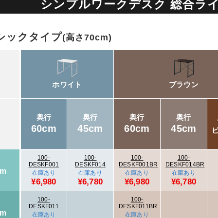
シンプルワークデスク 総合ラ
シックタイプ
(高さ70cm)
ホワイト
ブラウン
奥行
奥行
奥行
奥行
60cm
45cm
60cm
45cm
100-
100-
100-
100-
DESKF001
DESKF014
DESKF001BR
DESKF014BR
cm
在庫あり
在庫あり
在庫あり
在庫あり
¥6,980
¥6,780
¥6,980
¥6,780
100-
100-
DESKF011
DESKF011BR
cm
在庫あり
在庫あり