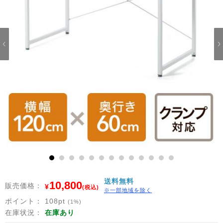
1
2
3
4
5
6
7
8
9
10
11
12
13
送料無料
10,800
販売価格：
¥
(税込)
※一部地域を除く
ポイント：
108
pt
(1%)
在庫状況：
在庫あり