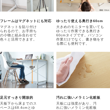
フレームはマグネットにも対応
ゆったり使える奥行き60cm
マグネットを貼り付け
大きめのモニターを置いても
られるので、お手持ち
ゆったり作業できる奥行き
の小物と組み合わせて
60cmタイプです。パソコン
色々と活用できます。
作業だけでなく、書き物をす
る際にも便利です。
足元すっきり開放的
汚れに強いメラミン化粧板
天板下から床までのス
天板には強度があり、汚
ペースは68.4cmとゆ
れに強いメラミン化粧板