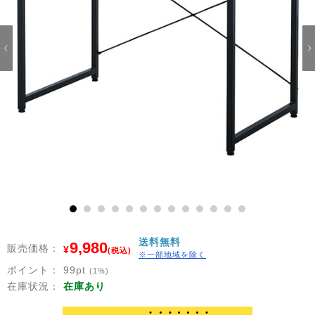
1
2
3
4
5
6
7
8
9
10
11
12
13
送料無料
9,980
販売価格：
¥
(税込)
※一部地域を除く
ポイント：
99
pt
(1%)
在庫状況：
在庫あり