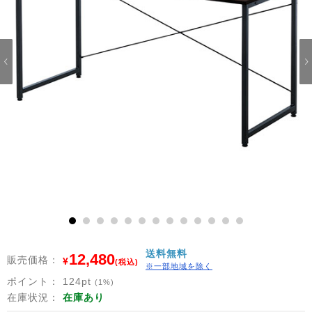
1
2
3
4
5
6
7
8
9
10
11
12
13
送料無料
12,480
販売価格：
¥
(税込)
※一部地域を除く
ポイント：
124
pt
(1%)
在庫状況：
在庫あり