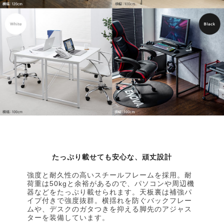
たっぷり載せても安心な、頑丈設計
強度と耐久性の高いスチールフレームを採用。耐
荷重は50kgと余裕があるので、パソコンや周辺機
器などをたっぷり載せられます。天板裏は補強パ
イプ付きで強度抜群。横揺れを防ぐバックフレー
ムや、デスクのガタつきを抑える脚先のアジャス
ターを装備しています。