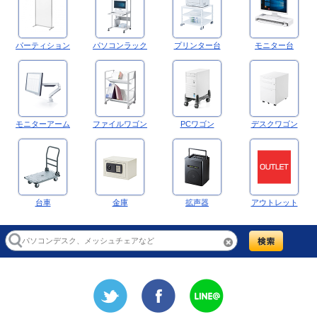
パーティション
パソコンラック
プリンター台
モニター台
モニターアーム
ファイルワゴン
PCワゴン
デスクワゴン
台車
金庫
拡声器
アウトレット