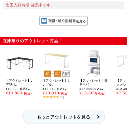
次回入荷時期 確認中です。
在庫限りのアウトレット商品！
【アウトレット】L
【アウトレット】シ
【アウトレット】業
【アウ
字型パ...
ンプル...
務用パ...
ンプル..
¥13,800
(税込)
→
¥12,870
(税込)
→
¥17,800
(税込)
→
¥12,4
¥10,800
¥10,010
¥13,800
¥7,5
(税込)
(税込)
(税込)
(1)
もっとアウトレットを見る