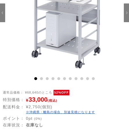
1
2
3
4
5
6
7
8
9
10
11
通常品価格：
¥68,640のところ
52%OFF
33,000
特別価格：
¥
(税込)
配送料金：
¥2,750(個別)
※沖縄県・離島の場合、別途見積になります
ポイント：
0
pt
(0%)
在庫状況：
在庫なし