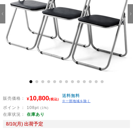
1
2
3
4
5
6
7
8
9
10
11
12
13
送料無料
10,800
販売価格：
¥
(税込)
※一部地域を除く
ポイント：
108
pt
(1%)
在庫状況：
在庫あり
8/10(月) 出荷予定