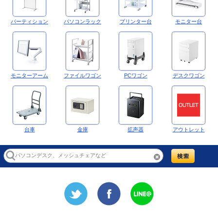
パーティション
パソコンラック
プリンター台
モニター台
モニターアーム
ファイルワゴン
PCワゴン
デスクワゴン
台車
金庫
拡声器
アウトレット