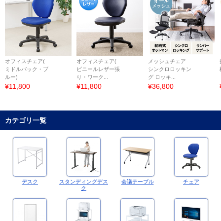
オフィスチェア(
オフィスチェア(
メッシュチェア
ミドルバック・ブ
ビニールレザー張
シンクロロッキン
ルー)
り・ワーク...
グ ロッキ...
¥11,800
¥11,800
¥36,800
カテゴリ一覧
デスク
スタンディングデス
会議テーブル
チェア
ク