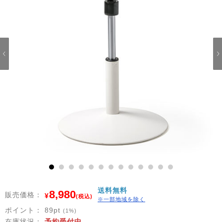
1
2
3
4
5
6
7
8
9
10
11
12
13
送料無料
8,980
販売価格：
¥
(税込)
※一部地域を除く
ポイント：
89
pt
(1%)
在庫状況：
予約受付中