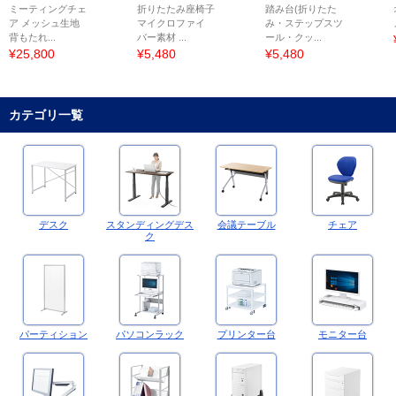
ミーティングチェ
折りたたみ座椅子
踏み台(折りたた
ア メッシュ生地
マイクロファイ
み・ステップスツ
背もたれ...
バー素材 ...
ール・クッ...
¥25,800
¥5,480
¥5,480
カテゴリ一覧
デスク
スタンディングデス
会議テーブル
チェア
ク
パーティション
パソコンラック
プリンター台
モニター台