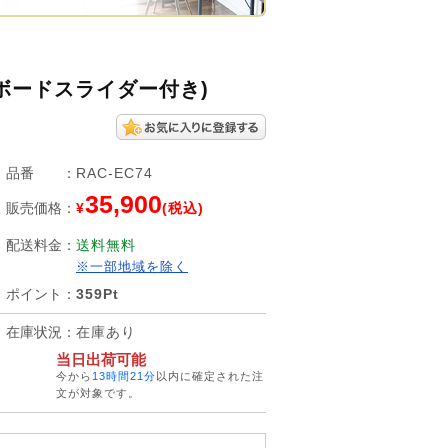
ーボードスライダー付き)
品番
：
RAC-EC74
35,900
販売価格
：
¥
(税込)
配送料金
：
送料無料
※一部地域を除く
ポイント
：
359Pt
在庫状況
：
在庫あり
当日出荷可能
今から
13時間21分
以内に確定された注
文が対象です。