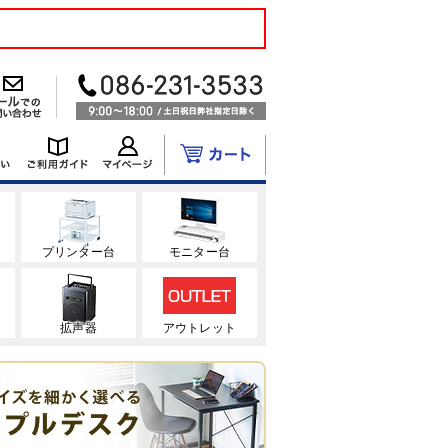
ク
プリンター台
モニター台
拡声器
アウトレット