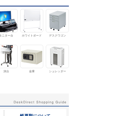
モニター台
ホワイトボード
デスクワゴン
演台
金庫
シュレッダー
帳票類について