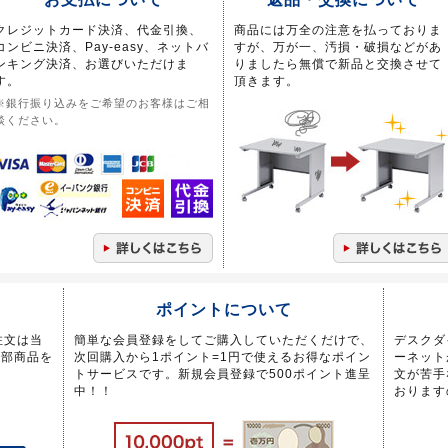
クレジットカード決済、代金引換、
商品には万全の注意を払っておりま
コンビニ決済、Pay-easy、ネットバ
すが、万が一、汚損・破損などがあ
ンキング決済、お選びいただけま
りましたら無償で新品と交換させて
す。
頂きます。
※銀行振り込みをご希望のお客様はご相
談ください。
ポイントについて
注文は当
簡単な会員登録をしてご購入していただくだけで、
デスクダ
一部商品を
次回購入から1ポイント=1円で使えるお得なポイン
ーネット
トサービスです。新規会員登録で500ポイント進呈
文が苦手
中！！
おります