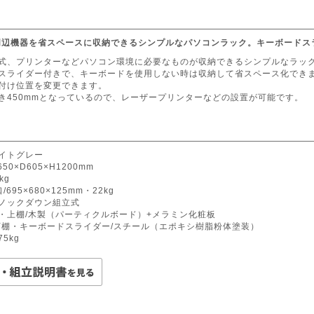
周辺機器を省スペースに収納できるシンプルなパソコンラック。キーボードス
一式、プリンターなどパソコン環境に必要なものが収納できるシンプルなラッ
ドスライダー付きで、キーボードを使用しない時は収納して省スペース化でき
り付け位置を変更できます。
き450mmとなっているので、レーザープリンターなどの設置が可能です。
イトグレー
50×D605×H1200mm
kg
695×680×125mm・22kg
ノックダウン組立式
・上棚/木製（パーティクルボード）+メラミン化粧板
下棚・キーボードスライダー/スチール（エポキシ樹脂粉体塗装）
5kg