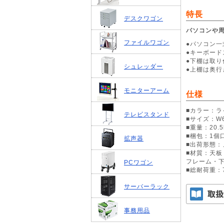
特長
デスクワゴン
パソコンや
ファイルワゴン
●パソコン
●キーボー
●下棚は取
シュレッダー
●上棚は奥行
モニターアーム
仕様
■カラー：ラ
テレビスタンド
■サイズ：W6
■重量：20.5
■梱包：1個口/
拡声器
■出荷形態：
■材質：天板
フレーム・
PCワゴン
■総耐荷重：7
サーバーラック
事務用品