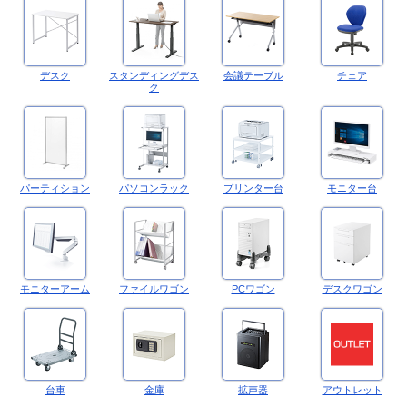
デスク
スタンディングデス
会議テーブル
チェア
ク
パーティション
パソコンラック
プリンター台
モニター台
モニターアーム
ファイルワゴン
PCワゴン
デスクワゴン
台車
金庫
拡声器
アウトレット