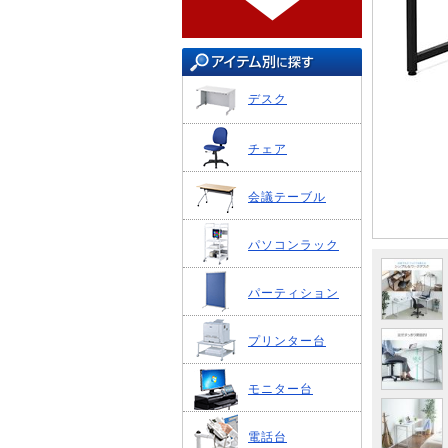
デスク
チェア
会議テーブル
パソコンラック
パーティション
プリンター台
モニター台
電話台