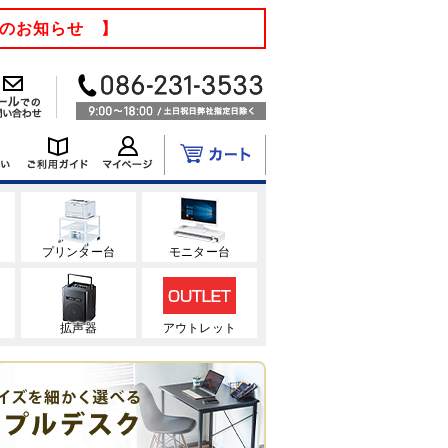
てのお知らせ 】
ク
プリンター台
モニター台
拡声器
アウトレット