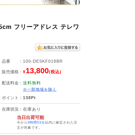
5cm フリーアドレス テレワ
品番
：
100-DESKF018BR
13,800
販売価格
：
¥
(税込)
配送料金
：
送料無料
※一部地域を除く
ポイント
：
138Pt
在庫状況
：
在庫あり
当日出荷可能
今から
9時間53分
以内に確定された注
文が対象です。