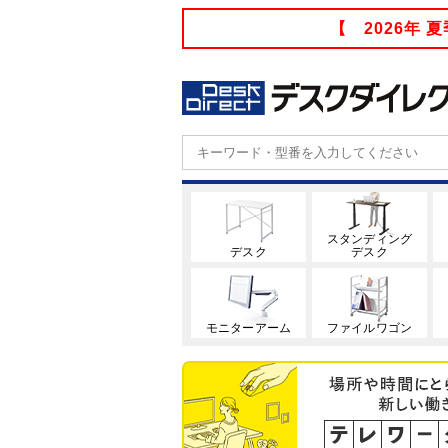
【 2026年
スタンディング
デスク
デスク
モニターアーム
ファイルワゴン