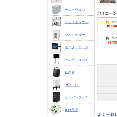
デスクワゴン
バリエーシ
幅140
ファイルワゴン
¥13,8
シュレッダー
幅120
¥9,78
モニターアーム
テレビスタンド
拡声器
PCワゴン
サーバーラック
事務用品
よく一緒