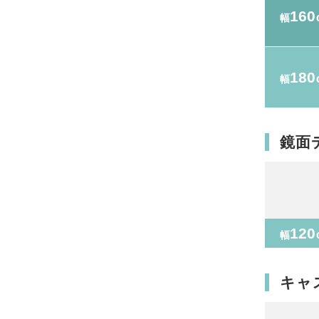
160
幅
180
幅
鏡面
120
幅
キャ