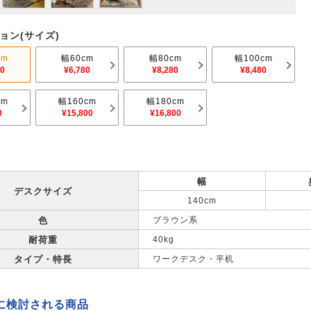
ョン(サイズ)
cm
幅60cm
幅80cm
幅100cm
00
¥6,780
¥8,280
¥8,480
cm
幅160cm
幅180cm
0
¥15,800
¥16,800
幅
デスクサイズ
140cm
色
ブラウン系
耐荷重
40kg
タイプ・特長
ワークデスク・平机
に検討される商品