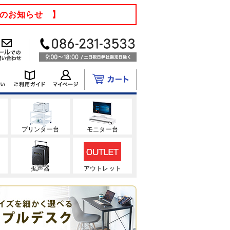
てのお知らせ 】
ク
プリンター台
モニター台
拡声器
アウトレット