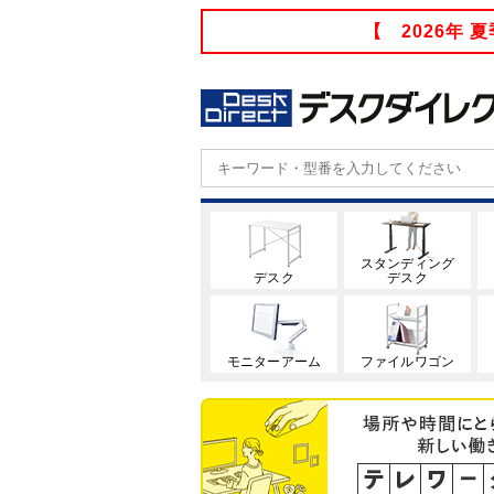
【 2026年
スタンディング
デスク
デスク
モニターアーム
ファイルワゴン