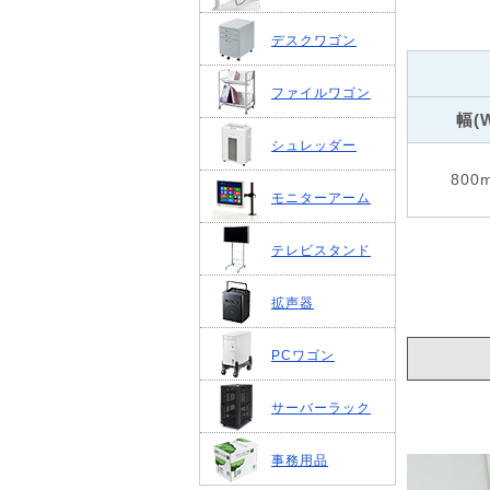
デスクワゴン
ファイルワゴン
幅(
シュレッダー
800
モニターアーム
テレビスタンド
拡声器
PCワゴン
サーバーラック
事務用品