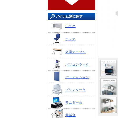
デスク
チェア
会議テーブル
パソコンラック
パーティション
プリンター台
モニター台
電話台