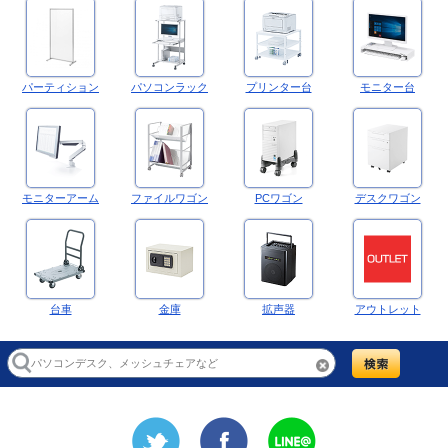
パーティション
パソコンラック
プリンター台
モニター台
モニターアーム
ファイルワゴン
PCワゴン
デスクワゴン
台車
金庫
拡声器
アウトレット