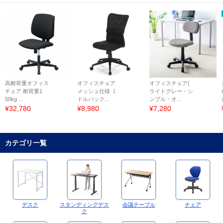
高耐荷重オフィス
オフィスチェア
オフィスチェア(
チェア 耐荷重1
メッシュ仕様 ミ
ライトグレー・シ
50kg ...
ドルバック...
ンプル・オ...
¥32,780
¥8,980
¥7,280
カテゴリ一覧
デスク
スタンディングデス
会議テーブル
チェア
ク