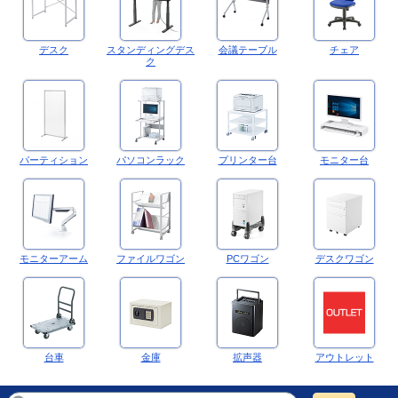
デスク
スタンディングデス
会議テーブル
チェア
ク
パーティション
パソコンラック
プリンター台
モニター台
モニターアーム
ファイルワゴン
PCワゴン
デスクワゴン
台車
金庫
拡声器
アウトレット