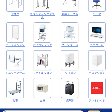
デスク
スタンディングデス
会議テーブル
チェア
ク
パーティション
パソコンラック
プリンター台
モニター台
モニターアーム
ファイルワゴン
PCワゴン
デスクワゴン
台車
金庫
拡声器
アウトレット