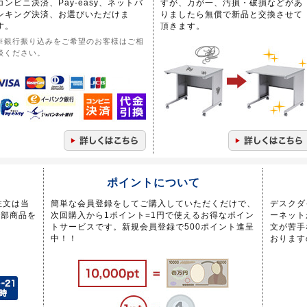
コンビニ決済、Pay-easy、ネットバ
すが、万が一、汚損・破損などがあ
ンキング決済、お選びいただけま
りましたら無償で新品と交換させて
す。
頂きます。
※銀行振り込みをご希望のお客様はご相
談ください。
ポイントについて
注文は当
簡単な会員登録をしてご購入していただくだけで、
デスクダ
一部商品を
次回購入から1ポイント=1円で使えるお得なポイン
ーネット
トサービスです。新規会員登録で500ポイント進呈
文が苦手
中！！
おります