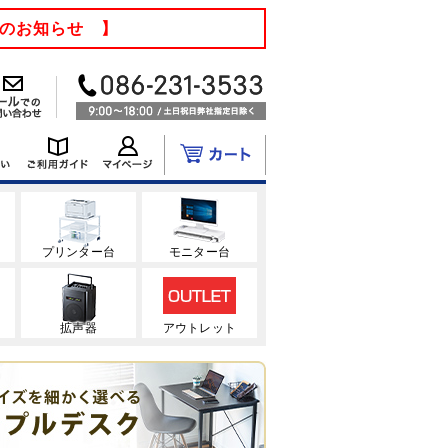
てのお知らせ 】
ク
プリンター台
モニター台
拡声器
アウトレット