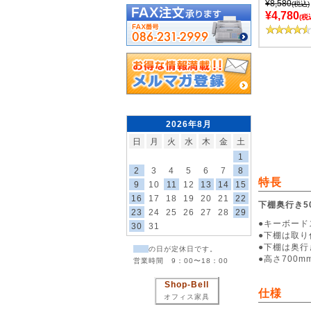
¥8,580
(税込)
¥4,780
(税
2026年8月
日
月
火
水
木
金
土
1
2
3
4
5
6
7
8
特長
9
10
11
12
13
14
15
16
17
18
19
20
21
22
下棚奥行き5
23
24
25
26
27
28
29
●キーボー
30
31
●下棚は取
●下棚は奥行
の日が定休日です。
●高さ700
営業時間 9：00〜18：00
Shop-Bell
仕様
オフィス家具