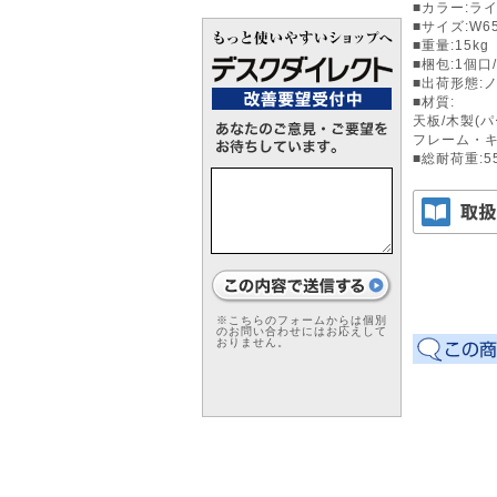
■カラー:ラ
■サイズ:W65
■重量:15kg
■梱包:1個口/
■出荷形態:
■材質:
天板/木製(
フレーム・キ
■総耐荷重:55
※こちらのフォームからは個別
のお問い合わせにはお応えして
おりません。