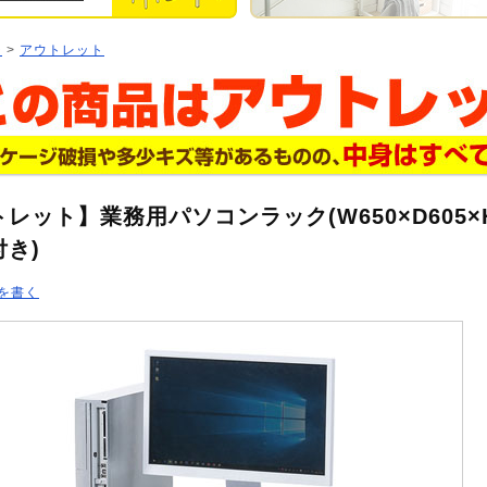
ジ
>
アウトレット
レット】業務用パソコンラック(W650×D605×
き)
を書く