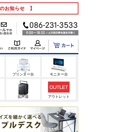
てのお知らせ 】
ク
プリンター台
モニター台
拡声器
アウトレット