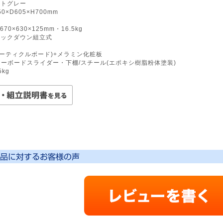
イトグレー
0×D605×H700mm
670×630×125mm・16.5kg
ノックダウン組立式
パーティクルボード)+メラミン化粧板
ーボードスライダー・下棚/スチール(エポキシ樹脂粉体塗装)
kg