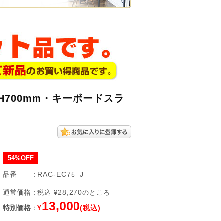
H700mm・キーボードスラ
54%OFF
品番
：
RAC-EC75_J
通常価格
：
28,270
税込 ¥
のところ
13,000
特別価格
：
¥
(税込)