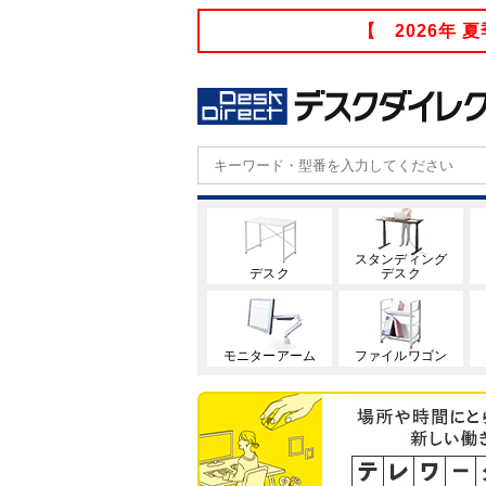
【 2026年
スタンディング
デスク
デスク
モニターアーム
ファイルワゴン