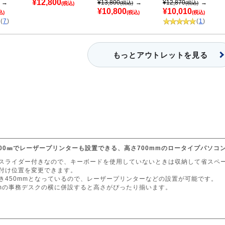
¥12,800
→
¥13,800
→
¥12,870
→
(税込)
(税込)
(税込)
¥10,800
¥10,010
込)
(税込)
(税込)
(
7
)
(
1
)
もっとアウトレットを見る
00㎜でレーザープリンターも設置できる、高さ700mmのロータイプパソコ
ドスライダー付きなので、キーボードを使用していないときは収納して省スペ
り付け位置を変更できます。
き450mmとなっているので、レーザープリンターなどの設置が可能です。
mmの事務デスクの横に併設すると高さがぴったり揃います。