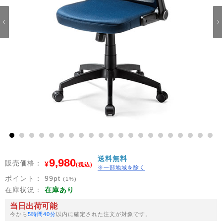
1
2
3
4
5
6
7
8
9
10
11
12
13
14
15
16
17
18
19
20
21
送料無料
9,980
販売価格：
¥
(税込)
※一部地域を除く
ポイント：
99
pt
(1%)
在庫状況：
在庫あり
当日出荷可能
今から
5時間40分
以内に確定された注文が対象です。