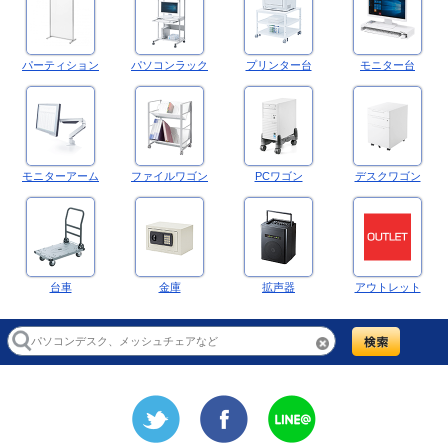
パーティション
パソコンラック
プリンター台
モニター台
モニターアーム
ファイルワゴン
PCワゴン
デスクワゴン
台車
金庫
拡声器
アウトレット