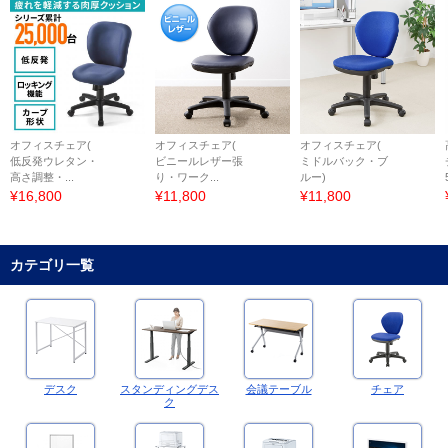
オフィスチェア(
オフィスチェア(
オフィスチェア(
低反発ウレタン・
ビニールレザー張
ミドルバック・ブ
高さ調整・...
り・ワーク...
ルー)
¥16,800
¥11,800
¥11,800
カテゴリ一覧
デスク
スタンディングデス
会議テーブル
チェア
ク