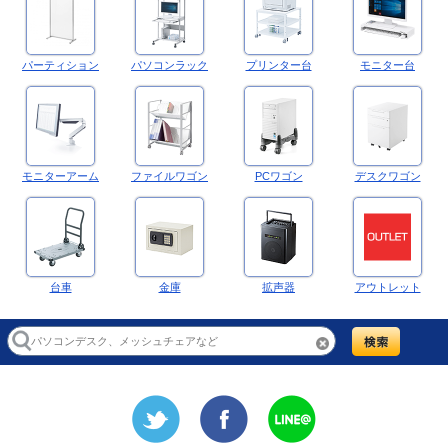
パーティション
パソコンラック
プリンター台
モニター台
モニターアーム
ファイルワゴン
PCワゴン
デスクワゴン
台車
金庫
拡声器
アウトレット