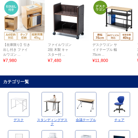
【在庫限り】引き
ファイルワゴン
デスクワゴン サ
出し付き ファイ
2段 木製 キャ
イドテーブル 幅
ルワゴン ...
スター付 ...
75cm ...
¥7,980
¥7,480
¥11,800
カテゴリ一覧
デスク
スタンディングデス
会議テーブル
チェア
ク