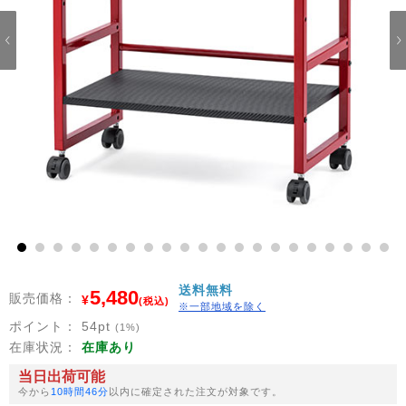
1
2
3
4
5
6
7
8
9
10
11
12
13
14
15
16
17
18
19
20
21
送料無料
5,480
販売価格：
¥
(税込)
※一部地域を除く
ポイント：
54
pt
(1%)
在庫状況：
在庫あり
当日出荷可能
今から
10時間46分
以内に確定された注文が対象です。