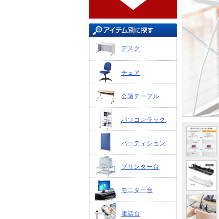
デスク
チェア
会議テーブル
パソコンラック
パーティション
プリンター台
モニター台
電話台