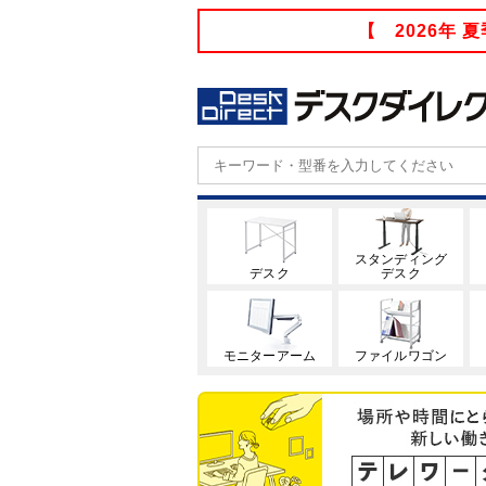
【 2026年
スタンディング
デスク
デスク
モニターアーム
ファイルワゴン