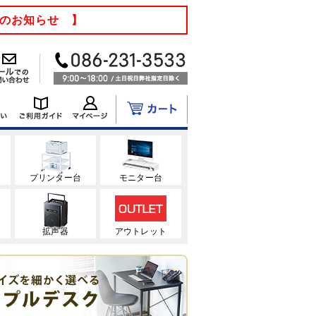
てのお知らせ 】
ク
プリンター台
モニター台
拡声器
アウトレット