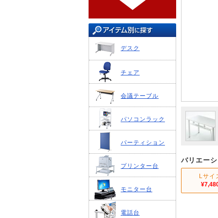
デスク
チェア
会議テーブル
パソコンラック
パーティション
バリエーシ
プリンター台
Lサイ
¥7,48
モニター台
電話台