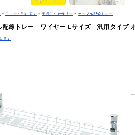
ジ
>
アイテム別に探す
>
周辺アクセサリー
>
ケーブル配線トレー
ル配線トレー ワイヤー Lサイズ 汎用タイプ 
を書く