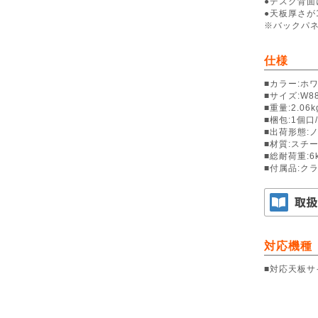
●デスク背
●天板厚さが
※バックパ
仕様
■カラー:ホ
■サイズ:W88
■重量:2.06k
■梱包:1個口/
■出荷形態:
■材質:スチ
■総耐荷重:6
■付属品:ク
対応機種
■対応天板サ