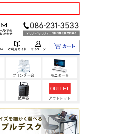
ク
プリンター台
モニター台
拡声器
アウトレット