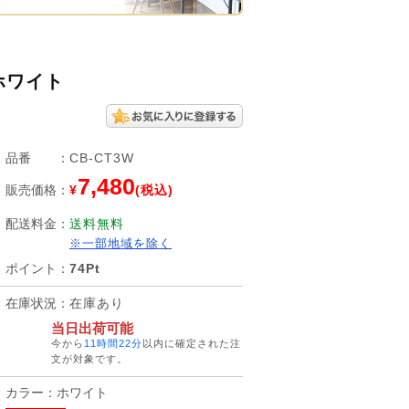
ホワイト
品番
：
CB-CT3W
7,480
販売価格
：
¥
(税込)
配送料金
：
送料無料
※一部地域を除く
ポイント
：
74Pt
在庫状況
：
在庫あり
当日出荷可能
今から
11時間22分
以内に確定された注
文が対象です。
カラー：ホワイト