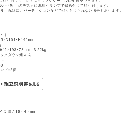
面に取り付けてキレイにタップやケーブルの配線ができます。
10～40mmのデスクに汎用クランプで締め付けて取り付けます。
ネル、配線口、パーティションなどで取り付けられない場合もあります。
ワイト
5×D164×H161mm
g
945×193×72mm・3.22kg
ノックダウン組立式
ール
kg
ランプ×2個
イズ:厚さ10～40mm