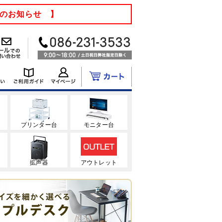
てのお知らせ 】
ク
プリンター台
モニター台
拡声器
アウトレット