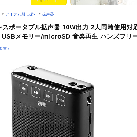
ジ
>
アイテム別に探す
>
拡声器
スポータブル拡声器 10W出力 2人同時使用対応
 USBメモリー/microSD 音楽再生 ハンズフリ
を書く