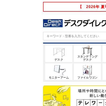
【 2026年
スタンディング
デスク
デスク
モニターアーム
ファイルワゴン