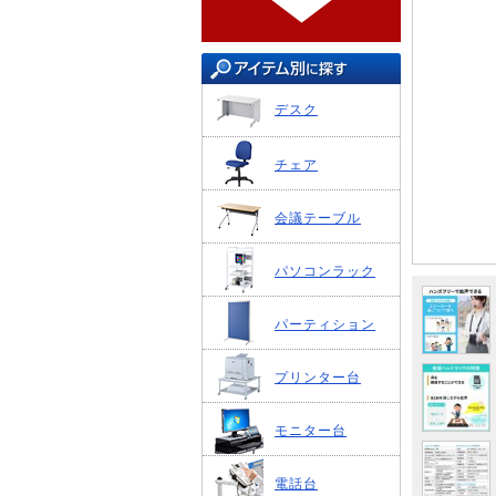
デスク
チェア
会議テーブル
パソコンラック
パーティション
プリンター台
モニター台
電話台