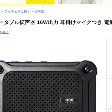
ジ
>
アイテム別に探す
>
拡声器
ータブル拡声器 16W出力 耳掛けマイクつき 電
を書く