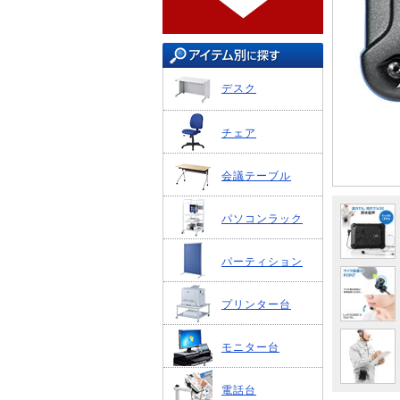
デスク
チェア
会議テーブル
パソコンラック
パーティション
プリンター台
モニター台
電話台