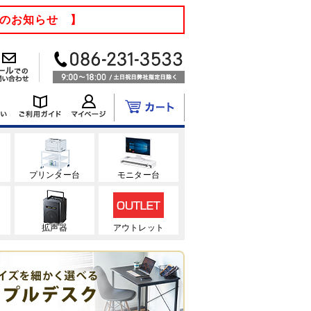
てのお知らせ 】
ク
プリンター台
モニター台
拡声器
アウトレット