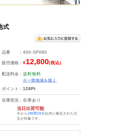
池式
品番
：
400-SP080
12,800
販売価格
：
¥
(税込)
配送料金
：
送料無料
※一部地域を除く
ポイント
：
128Pt
在庫状況
：
在庫あり
当日出荷可能
今から
2時間20分
以内に確定された注
文が対象です。