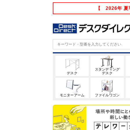
【 2026年
スタンディング
デスク
デスク
モニターアーム
ファイルワゴン