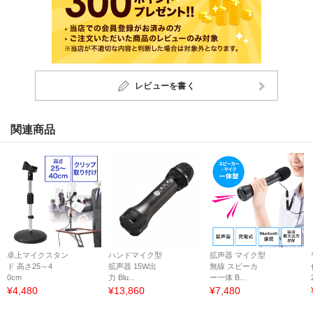
レビューを書く
関連商品
卓上マイクスタン
ハンドマイク型
拡声器 マイク型
ド 高さ25～4
拡声器 15W出
無線 スピーカ
0cm
力 Blu...
ー一体 B...
¥4,480
¥13,860
¥7,480