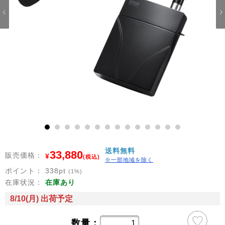
1
2
3
4
5
6
7
8
9
10
11
12
13
14
送料無料
33,880
販売価格：
¥
(税込)
※一部地域を除く
ポイント：
338
pt
(1%)
在庫状況：
在庫あり
8/10(月) 出荷予定
数量：