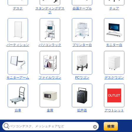
デスク
スタンディングデス
会議テーブル
チェア
ク
パーティション
パソコンラック
プリンター台
モニター台
モニターアーム
ファイルワゴン
PCワゴン
デスクワゴン
台車
金庫
拡声器
アウトレット