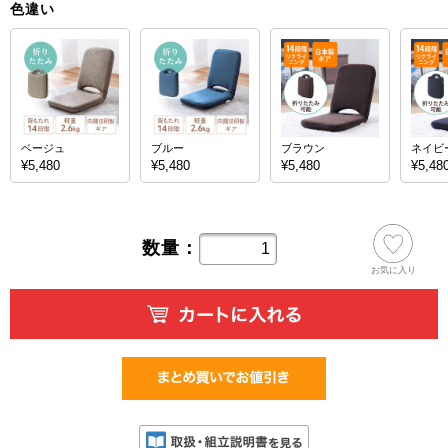
色違い
ベージュ
ブルー
ブラウン
ネイビ
¥5,480
¥5,480
¥5,480
¥5,48
数量：
お気に入り