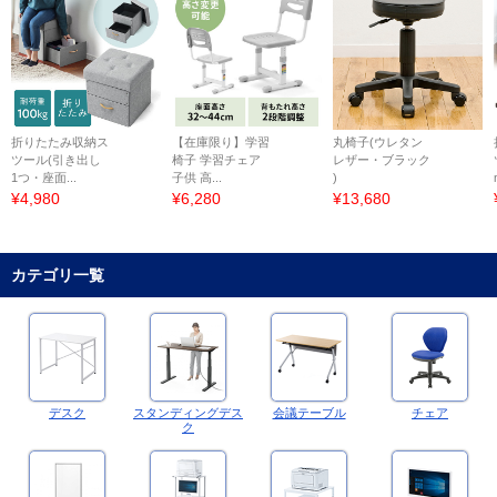
折りたたみ収納ス
【在庫限り】学習
丸椅子(ウレタン
ツール(引き出し
椅子 学習チェア
レザー・ブラック
1つ・座面...
子供 高...
)
¥4,980
¥6,280
¥13,680
カテゴリ一覧
デスク
スタンディングデス
会議テーブル
チェア
ク