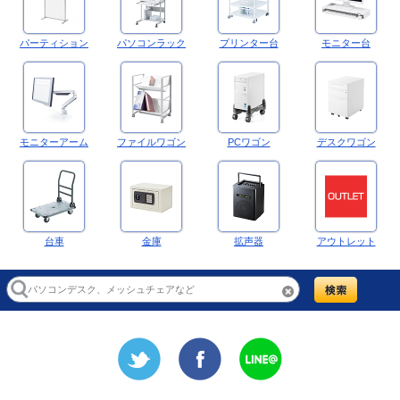
パーティション
パソコンラック
プリンター台
モニター台
モニターアーム
ファイルワゴン
PCワゴン
デスクワゴン
台車
金庫
拡声器
アウトレット