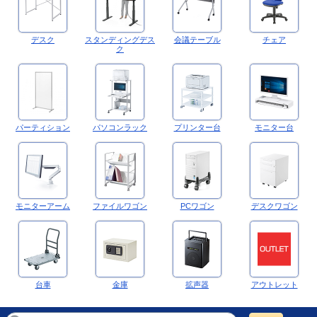
デスク
スタンディングデス
会議テーブル
チェア
ク
パーティション
パソコンラック
プリンター台
モニター台
モニターアーム
ファイルワゴン
PCワゴン
デスクワゴン
台車
金庫
拡声器
アウトレット