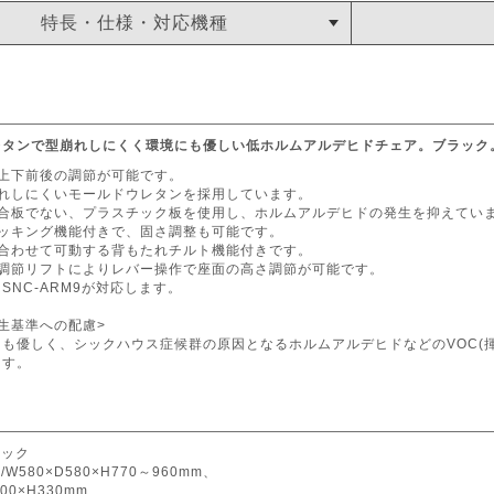
特長・仕様・対応機種
レタンで型崩れしにくく環境にも優しい低ホルムアルデヒドチェア。ブラック
の上下前後の調節が可能です。
崩れしにくいモールドウレタンを採用しています。
製合板でない、プラスチック板を使用し、ホルムアルデヒドの発生を抑えてい
ロッキング機能付きで、固さ調整も可能です。
に合わせて可動する背もたれチルト機能付きです。
さ調節リフトによりレバー操作で座面の高さ調節が可能です。
NC-ARM9が対応します。
生基準への配慮>
も優しく、シックハウス症候群の原因となるホルムアルデヒドなどのVOC(
ます。
ラック
W580×D580×H770～960mm、
00×H330mm、