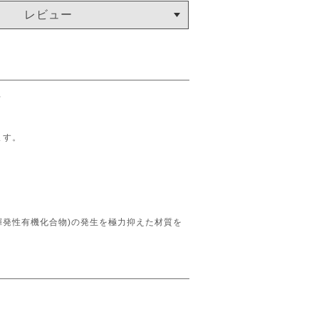
レビュー
。
ます。
揮発性有機化合物)の発生を極力抑えた材質を