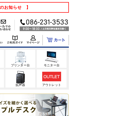
てのお知らせ 】
ク
プリンター台
モニター台
拡声器
アウトレット