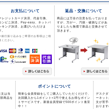
お支払について
返品・交換について
クレジットカード決済、代金引換、
商品には万全の注意を払っておりま
コンビニ決済、Pay-easy、ネットバ
すが、万が一、汚損・破損などがあ
ンキング決済、お選びいただけま
りましたら無償で新品と交換させて
す。
頂きます。
※銀行振り込みをご希望のお客様はご相
談ください。
ポイントについて
注文は当
簡単な会員登録をしてご購入していただくだけで、
デスクダ
一部商品を
次回購入から1ポイント=1円で使えるお得なポイン
ーネット
トサービスです。新規会員登録で500ポイント進呈
文が苦手
中！！
おります