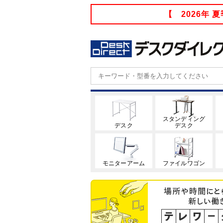
【 2026年
スタンディング
デスク
デスク
モニターアーム
ファイルワゴン