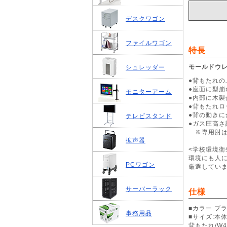
デスクワゴン
ファイルワゴン
特長
モールドウ
シュレッダー
●背もたれ
●座面に型
モニターアーム
●内部に木
●背もたれ
●背の動き
テレビスタンド
●ガス圧高
※専用肘はS
拡声器
<学校環境衛
環境にも人に
PCワゴン
厳選してい
サーバーラック
仕様
■カラー:ブ
事務用品
■サイズ:本体/
背もたれ/W4