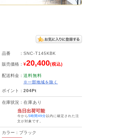
品番
：
SNC-T145KBK
20,400
販売価格
：
¥
(税込)
配送料金
：
送料無料
※一部地域を除く
ポイント
：
204Pt
在庫状況
：
在庫あり
当日出荷可能
今から
5時間49分
以内に確定された注
文が対象です。
カラー：ブラック