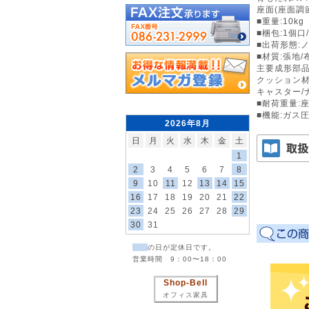
座面(座面調節)
■重量:10kg
■梱包:1個口/
■出荷形態:
■材質:張地/
主要成形部品
クッション材
キャスター/
■耐荷重量:座面
■機能:ガス
2026年8月
日
月
火
水
木
金
土
1
2
3
4
5
6
7
8
9
10
11
12
13
14
15
16
17
18
19
20
21
22
23
24
25
26
27
28
29
30
31
の日が定休日です。
営業時間 9：00〜18：00
Shop-Bell
オフィス家具