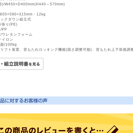
/W450×D400mm(H440～570mm)
605×590×315mm・12kg
ノックダウン組立式
布張り(PE)
/PP
/ウレタンフォーム
ナイロン
/100kg
圧リフト装置、背もたれロッキング機能(固さ調整可能)、背もたれ上下前後調