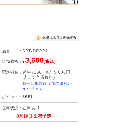
品番
：
SPT-DPOP1
3,600
販売価格
：
¥
(税込)
配送料金
：
送料¥550 (合計5,000円
以上で当店負担)
※一部地域は追加の送料が
かかります
ポイント
：
36Pt
在庫状況
：
在庫あり
8月10日 出荷予定