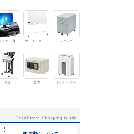
モニター台
ホワイトボード
デスクワゴン
演台
金庫
シュレッダー
帳票類について