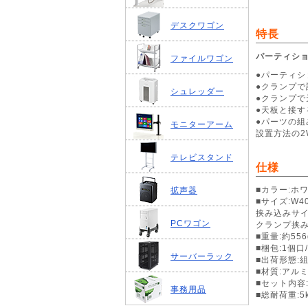
デスクワゴン
特長
パーティシ
ファイルワゴン
●パーティ
●クランプ
シュレッダー
●クランプ
●天板と接す
●パーツの
モニターアーム
設置方法の2
テレビスタンド
仕様
■カラー:ホ
拡声器
■サイズ:W40
挟み込みサイ
PCワゴン
クランプ挟み
■重量:約556
■梱包:1個口/
サーバーラック
■出荷形態:
■材質:アル
■セット内容
事務用品
■総耐荷重:5