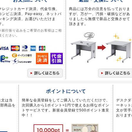
クレジットカード決済、代金引換、
商品には万全の注意を払っておりま
コンビニ決済、Pay-easy、ネットバ
すが、万が一、汚損・破損などがあ
ンキング決済、お選びいただけま
りましたら無償で新品と交換させて
す。
頂きます。
※銀行振り込みをご希望のお客様はご相
談ください。
ポイントについて
注文は当
簡単な会員登録をしてご購入していただくだけで、
デスクダ
一部商品を
次回購入から1ポイント=1円で使えるお得なポイン
ーネット
トサービスです。新規会員登録で500ポイント進呈
文が苦手
中！！
おります