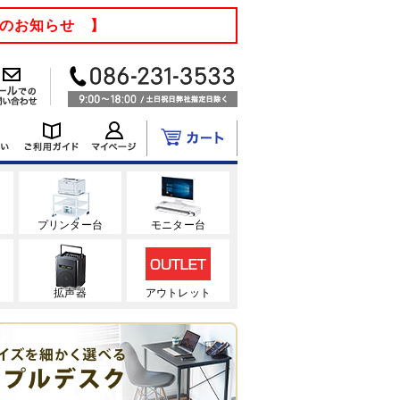
てのお知らせ 】
ク
プリンター台
モニター台
拡声器
アウトレット