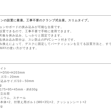
ョンの設置に最適。工事不要のクランプ式台座。スリムタイプ。
ションやボードの挟み込みが可能な台座です。
で設置できるので、工事不要で手軽に使用できます。
で天板を挟み込み、しっかりと固定できます。
る挟み込み部分は、スレ防止のPVCシート付きです。
組み換えによって、デスクに固定してパーティションを立てる設置方法と、す
WAYの使い方ができます。
ワイト
×D56×H203mm
ズ/3～20mm
込みサイズ/10～50mm
g
175×95×45mm・約630g
組立出荷
ミニウム、スチール
:本体×2、付替え用ボルト(M6×35)×2、クッションシート×2
kg