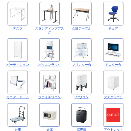
デスク
スタンディングデス
会議テーブル
チェア
ク
パーティション
パソコンラック
プリンター台
モニター台
モニターアーム
ファイルワゴン
PCワゴン
デスクワゴン
台車
金庫
拡声器
アウトレット