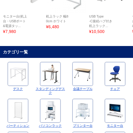
モニター台(机上
机上ラック 幅8
USB Type
台・USBポート
0cm ホワイト
-C接続ハブ付き
&電源タッ...
机上ラック...
¥6,480
¥7,980
¥10,500
カテゴリ一覧
デスク
スタンディングデス
会議テーブル
チェア
ク
パーティション
パソコンラック
プリンター台
モニター台