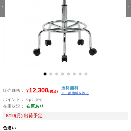
1
2
3
4
5
6
7
8
送料無料
12,300
販売価格：
¥
(税込)
※一部地域を除く
ポイント：
0
pt
(0%)
在庫状況：
在庫あり
8/10(月) 出荷予定
色違い