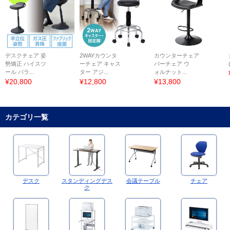
デスクチェア 姿
2WAYカウンタ
カウンターチェア
勢矯正 ハイスツ
ーチェア キャス
バーチェア ウ
ール バラ...
ター アジ...
ォルナット...
¥20,800
¥12,800
¥13,800
カテゴリ一覧
デスク
スタンディングデス
会議テーブル
チェア
ク