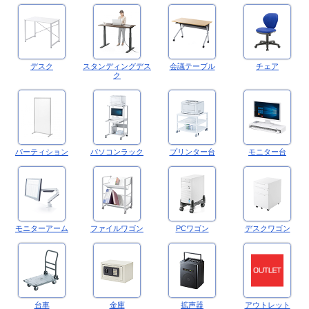
デスク
スタンディングデス
会議テーブル
チェア
ク
パーティション
パソコンラック
プリンター台
モニター台
モニターアーム
ファイルワゴン
PCワゴン
デスクワゴン
台車
金庫
拡声器
アウトレット