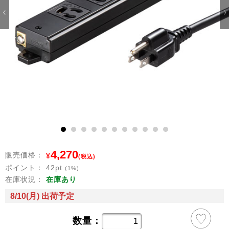
1
2
3
4
5
6
7
8
9
10
11
4,270
販売価格：
¥
(税込)
ポイント：
42
pt
(1%)
在庫状況：
在庫あり
8/10(月) 出荷予定
数量：