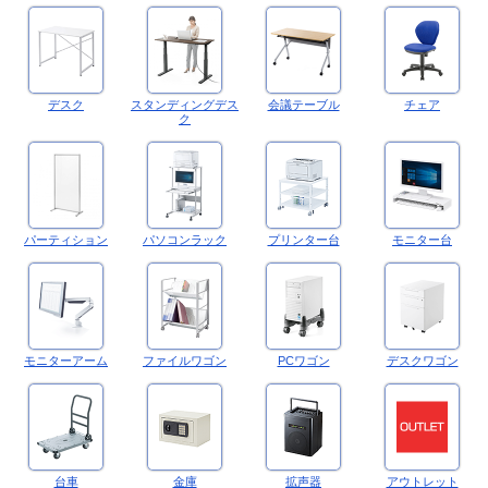
デスク
スタンディングデス
会議テーブル
チェア
ク
パーティション
パソコンラック
プリンター台
モニター台
モニターアーム
ファイルワゴン
PCワゴン
デスクワゴン
台車
金庫
拡声器
アウトレット