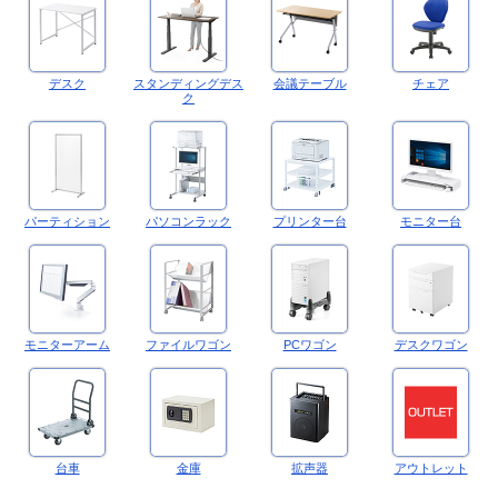
デスク
スタンディングデス
会議テーブル
チェア
ク
パーティション
パソコンラック
プリンター台
モニター台
モニターアーム
ファイルワゴン
PCワゴン
デスクワゴン
台車
金庫
拡声器
アウトレット