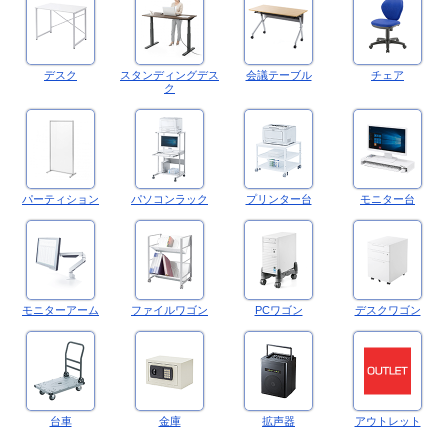
デスク
スタンディングデス
会議テーブル
チェア
ク
パーティション
パソコンラック
プリンター台
モニター台
モニターアーム
ファイルワゴン
PCワゴン
デスクワゴン
台車
金庫
拡声器
アウトレット