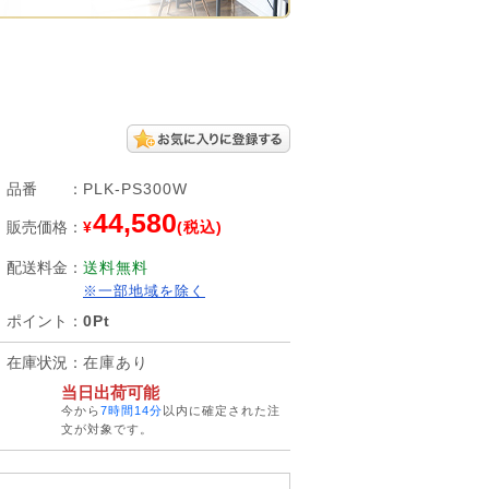
品番
：
PLK-PS300W
44,580
販売価格
：
¥
(税込)
配送料金
：
送料無料
※一部地域を除く
ポイント
：
0Pt
在庫状況
：
在庫あり
当日出荷可能
今から
7時間14分
以内に確定された注
文が対象です。