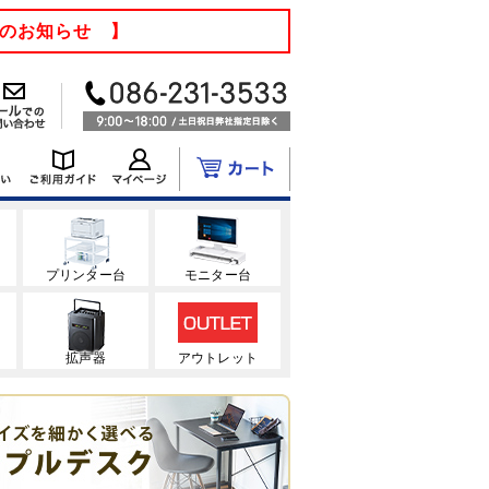
てのお知らせ 】
ク
プリンター台
モニター台
拡声器
アウトレット