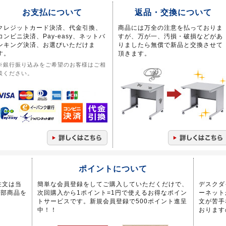
お支払について
返品・交換について
クレジットカード決済、代金引換、
商品には万全の注意を払っておりま
コンビニ決済、Pay-easy、ネットバ
すが、万が一、汚損・破損などがあ
ンキング決済、お選びいただけま
りましたら無償で新品と交換させて
す。
頂きます。
※銀行振り込みをご希望のお客様はご相
談ください。
ポイントについて
注文は当
簡単な会員登録をしてご購入していただくだけで、
デスクダ
一部商品を
次回購入から1ポイント=1円で使えるお得なポイン
ーネット
トサービスです。新規会員登録で500ポイント進呈
文が苦手
中！！
おります