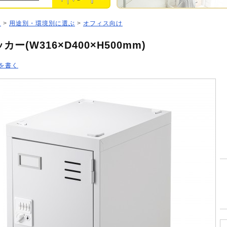
ジ
>
用途別・環境別に選ぶ
>
オフィス向け
ー(W316×D400×H500mm)
を書く