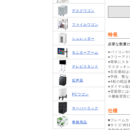
デスクワゴン
ファイルワゴン
特長
シュレッダー
必要な数量だ
●パソコン
モニターアーム
●フリーア
●簡単にスタ
テレビスタンド
※スタッキン
●左右連結
●学校、塾
拡声器
●4桁の暗証
●ダイヤル
●背面部に
PCワゴン
※棚板背部に
サーバーラック
仕様
■フレームカ
事務用品
■サイズ:W31
有効内寸/W25