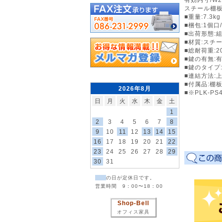
スチール棚板サ
■重量:7.3kg
■梱包:1個口/
■出荷形態:
■材質:スチ
■総耐荷重:20
■鍵の有無:
■鍵のタイプ
■連結方法:
■付属品:棚板
2026年8月
■※PLK-
日
月
火
水
木
金
土
1
2
3
4
5
6
7
8
9
10
11
12
13
14
15
16
17
18
19
20
21
22
23
24
25
26
27
28
29
30
31
の日が定休日です。
営業時間 9：00〜18：00
Shop-Bell
オフィス家具