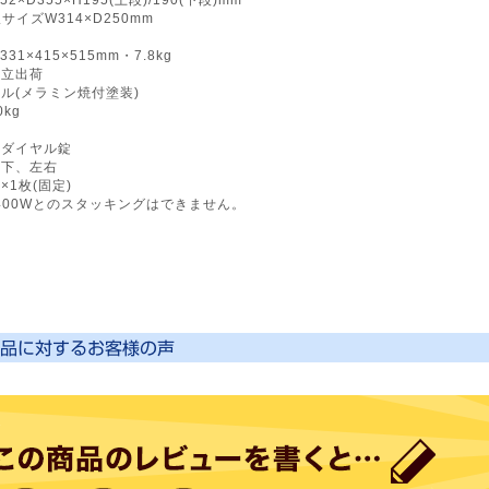
イズW314×D250mm
331×415×515mm・7.8kg
組立出荷
ール(メラミン焼付塗装)
kg
有
:ダイヤル錠
上下、左右
×1枚(固定)
PS400Wとのスタッキングはできません。