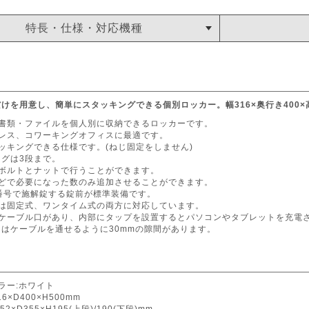
特長・仕様・対応機種
けを用意し、簡単にスタッキングできる個別ロッカー。幅316×奥行き400×高
や書類・ファイルを個人別に収納できるロッカーです。
ドレス、コワーキングオフィスに最適です。
ッキングできる仕様です。(ねじ固定をしません)
グは3段まで。
はボルトとナットで行うことができます。
などで必要になった数のみ追加させることができます。
番号で施解錠する錠前が標準装備です。
錠は固定式、ワンタイム式の両方に対応しています。
はケーブル口があり、内部にタップを設置するとパソコンやタブレットを充電
はケーブルを通せるように30mmの隙間があります。
ラー:ホワイト
6×D400×H500mm
2×D355×H195(上段)/190(下段)mm