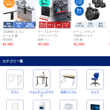
【在庫限り】モニ
ケーブルオーガナ
ゲーミングチェア
ター上 台 棚
イザー ケーブル
交換用キャスタ
VESA固...
収納 パン...
大型 硬...
¥2,980
¥9,980
¥2,980
カテゴリ一覧
デスク
スタンディングデス
会議テーブル
チェア
ク