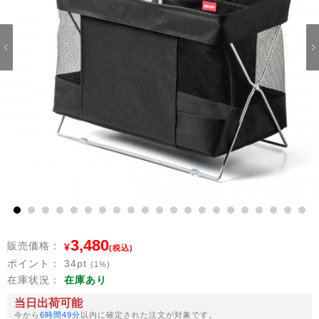
1
2
3
4
5
6
7
8
9
10
11
12
13
14
15
16
17
18
19
20
21
3,480
販売価格：
¥
(税込)
ポイント：
34
pt
(1%)
在庫状況：
在庫あり
当日出荷可能
今から
6時間49分
以内に確定された注文が対象です。