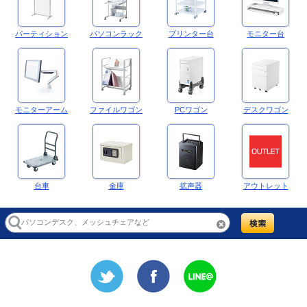
パーティション
パソコンラック
プリンター台
モニター台
モニターアーム
ファイルワゴン
PCワゴン
デスクワゴン
台車
金庫
拡声器
アウトレット