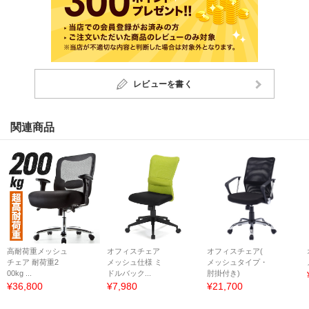
レビューを書く
関連商品
高耐荷重メッシュ
オフィスチェア
オフィスチェア(
チェア 耐荷重2
メッシュ仕様 ミ
メッシュタイプ・
00kg ...
ドルバック...
肘掛付き)
¥36,800
¥7,980
¥21,700