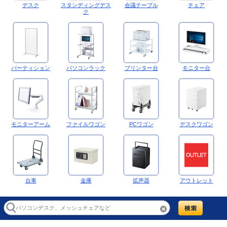
デスク
スタンディングデス
会議テーブル
チェア
ク
パーティション
パソコンラック
プリンター台
モニター台
モニターアーム
ファイルワゴン
PCワゴン
デスクワゴン
台車
金庫
拡声器
アウトレット