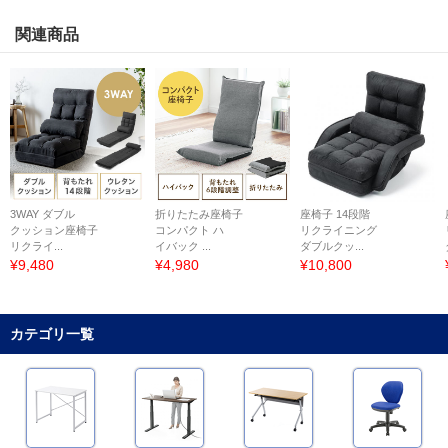
関連商品
3WAY ダブル
折りたたみ座椅子
座椅子 14段階
クッション座椅子
コンパクト ハ
リクライニング
リクライ...
イバック ...
ダブルクッ...
¥9,480
¥4,980
¥10,800
カテゴリ一覧