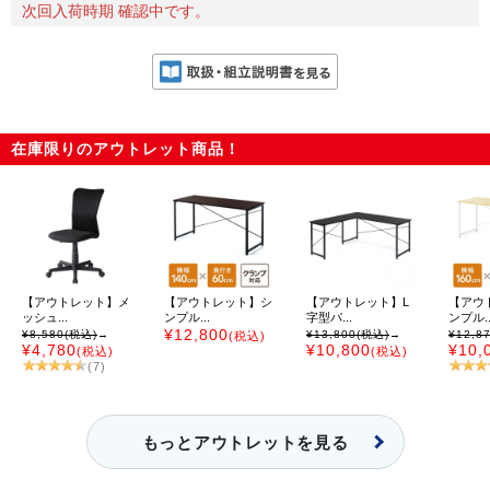
次回入荷時期 確認中です。
在庫限りのアウトレット商品！
【アウトレット】メ
【アウトレット】シ
【アウトレット】L
【アウ
ッシュ...
ンプル...
字型パ...
ンプル..
¥12,800
¥8,580
(税込)
→
¥13,800
(税込)
→
¥12,8
(税込)
¥4,780
¥10,800
¥10,
(税込)
(税込)
(7)
もっとアウトレットを見る