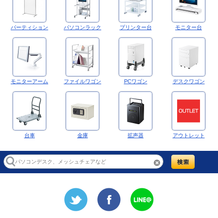
パーティション
パソコンラック
プリンター台
モニター台
モニターアーム
ファイルワゴン
PCワゴン
デスクワゴン
台車
金庫
拡声器
アウトレット