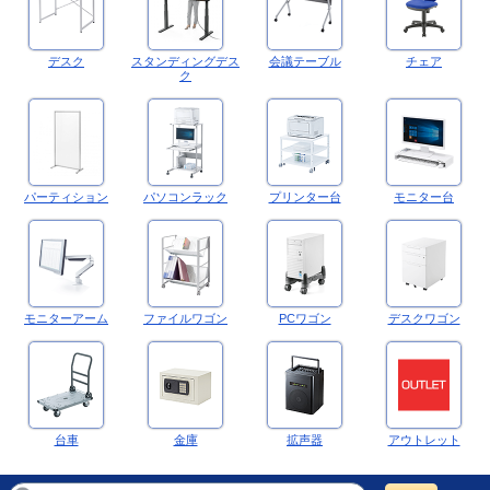
デスク
スタンディングデス
会議テーブル
チェア
ク
パーティション
パソコンラック
プリンター台
モニター台
モニターアーム
ファイルワゴン
PCワゴン
デスクワゴン
台車
金庫
拡声器
アウトレット